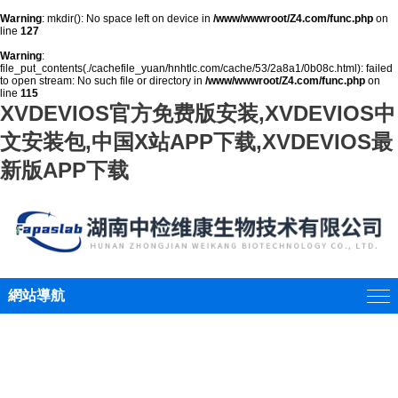
Warning
: mkdir(): No space left on device in
/www/wwwroot/Z4.com/func.php
on
line
127
Warning
:
file_put_contents(./cachefile_yuan/hnhtlc.com/cache/53/2a8a1/0b08c.html): failed
to open stream: No such file or directory in
/www/wwwroot/Z4.com/func.php
on
line
115
XVDEVIOS官方免费版安装,XVDEVIOS中
文安装包,中国X站APP下载,XVDEVIOS最
新版APP下载
網站導航