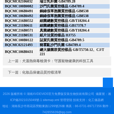
BQCMC02106032
瑞士乳杆菌
GB4789.28
BQCMC100B0082
沙門氏菌質控樣品
GB4789.4
BQCMC106B0491
銅綠假單胞菌質控樣品
GB8538
BQCMC106B0492
銅綠假單胞菌質控樣品
GB8538
BQCMC216B0552
細菌總數質控樣品
GB/T18204.4
BQCMC211B0611
細菌總數質控樣品
GB17378.7
BQCMC216B0571
真菌總數質控樣品
GB/T18204.4
BQCMC211B0531
紙片法質控樣品
HJ755
BQCMC100B0122
誌賀氏菌質控樣品
GB4789.5
BQCMC02121493
豬霍亂沙門氏菌
GB4789.4
總大腸菌群質控樣品
GB/T5750.12、CJ/T
BQCMC106B0431
221
上一篇：
犬溫熱病毒檢測卡：守護寵物健康的科技工具
下一篇：
化妝品保健品質控樣清單
2026 版權所有 © 湖南XVDEVIOS官方免费版安装生物技術有限公司
備案號：湘
ICP備2021015049號-1
sitemap.xml
管理登陸
技術支持：
化工儀器網
地址：湖南長沙市雨花區勞動東路1299號26棟 傳真：86-0731-89717356 郵件：
742655639@qq.com