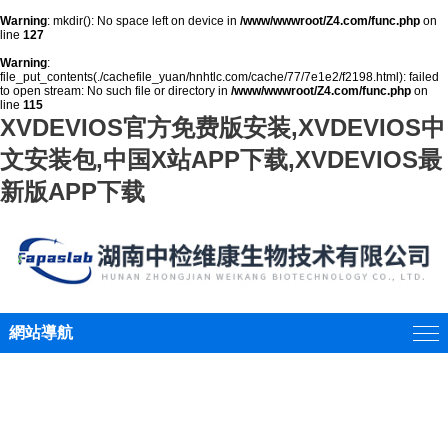
Warning
: mkdir(): No space left on device in
/www/wwwroot/Z4.com/func.php
on
line
127
Warning
:
file_put_contents(./cachefile_yuan/hnhtlc.com/cache/77/7e1e2/f2198.html): failed
to open stream: No such file or directory in
/www/wwwroot/Z4.com/func.php
on
line
115
XVDEVIOS官方免费版安装,XVDEVIOS中
文安装包,中国X站APP下载,XVDEVIOS最
新版APP下载
網站導航