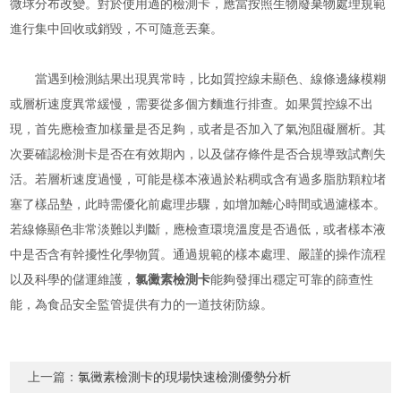
微球分布改變。對於使用過的檢測卡，應當按照生物廢棄物處理規範
進行集中回收或銷毀，不可隨意丟棄。
當遇到檢測結果出現異常時，比如質控線未顯色、線條邊緣模糊
或層析速度異常緩慢，需要從多個方麵進行排查。如果質控線不出
現，首先應檢查加樣量是否足夠，或者是否加入了氣泡阻礙層析。其
次要確認檢測卡是否在有效期內，以及儲存條件是否合規導致試劑失
活。若層析速度過慢，可能是樣本液過於粘稠或含有過多脂肪顆粒堵
塞了樣品墊，此時需優化前處理步驟，如增加離心時間或過濾樣本。
若線條顯色非常淡難以判斷，應檢查環境溫度是否過低，或者樣本液
中是否含有幹擾性化學物質。通過規範的樣本處理、嚴謹的操作流程
以及科學的儲運維護，
氯黴素檢測卡
能夠發揮出穩定可靠的篩查性
能，為食品安全監管提供有力的一道技術防線。
上一篇：
氯黴素檢測卡的現場快速檢測優勢分析