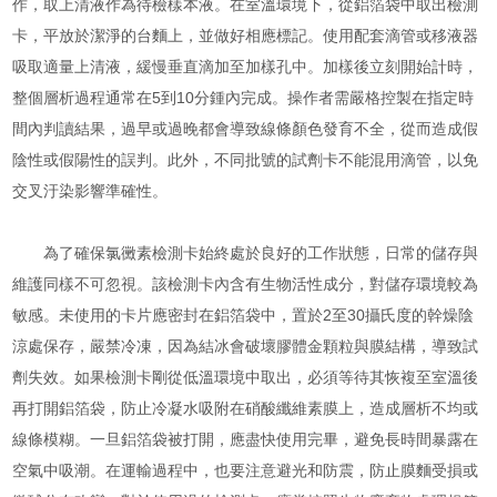
作，取上清液作為待檢樣本液。在室溫環境下，從鋁箔袋中取出檢測
卡，平放於潔淨的台麵上，並做好相應標記。使用配套滴管或移液器
吸取適量上清液，緩慢垂直滴加至加樣孔中。加樣後立刻開始計時，
整個層析過程通常在5到10分鍾內完成。操作者需嚴格控製在指定時
間內判讀結果，過早或過晚都會導致線條顏色發育不全，從而造成假
陰性或假陽性的誤判。此外，不同批號的試劑卡不能混用滴管，以免
交叉汙染影響準確性。
為了確保氯黴素檢測卡始終處於良好的工作狀態，日常的儲存與
維護同樣不可忽視。該檢測卡內含有生物活性成分，對儲存環境較為
敏感。未使用的卡片應密封在鋁箔袋中，置於2至30攝氏度的幹燥陰
涼處保存，嚴禁冷凍，因為結冰會破壞膠體金顆粒與膜結構，導致試
劑失效。如果檢測卡剛從低溫環境中取出，必須等待其恢複至室溫後
再打開鋁箔袋，防止冷凝水吸附在硝酸纖維素膜上，造成層析不均或
線條模糊。一旦鋁箔袋被打開，應盡快使用完畢，避免長時間暴露在
空氣中吸潮。在運輸過程中，也要注意避光和防震，防止膜麵受損或