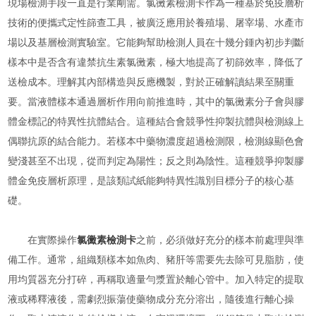
現場檢測手段一直是行業剛需。氯黴素檢測卡作為一種基於免疫層析
技術的便攜式定性篩查工具，被廣泛應用於養殖場、屠宰場、水產市
場以及基層檢測實驗室。它能夠幫助檢測人員在十幾分鍾內初步判斷
樣本中是否含有違禁抗生素氯黴素，極大地提高了初篩效率，降低了
送檢成本。理解其內部構造與反應機製，對於正確解讀結果至關重
要。當液體樣本通過層析作用向前推進時，其中的氯黴素分子會與膠
體金標記的特異性抗體結合。這種結合會競爭性抑製抗體與檢測線上
偶聯抗原的結合能力。若樣本中藥物濃度超過檢測限，檢測線顯色會
變淺甚至不出現，從而判定為陽性；反之則為陰性。這種競爭抑製膠
體金免疫層析原理，是該類試紙能夠特異性識別目標分子的核心基
礎。
在實際操作
氯黴素檢測卡
之前，必須做好充分的樣本前處理與準
備工作。通常，組織類樣本如魚肉、豬肝等需要先去除可見脂肪，使
用均質器充分打碎，再稱取適量勻漿置於離心管中。加入特定的提取
液或稀釋液後，需劇烈振蕩使藥物成分充分溶出，隨後進行離心操