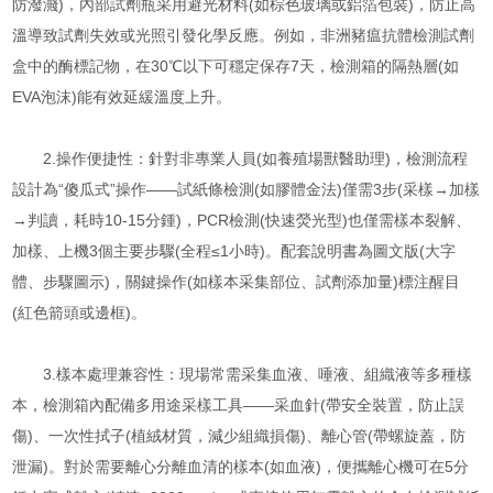
防潑濺)，內部試劑瓶采用避光材料(如棕色玻璃或鋁箔包裝)，防止高
溫導致試劑失效或光照引發化學反應。例如，非洲豬瘟抗體檢測試劑
盒中的酶標記物，在30℃以下可穩定保存7天，檢測箱的隔熱層(如
EVA泡沫)能有效延緩溫度上升。
2.操作便捷性：針對非專業人員(如養殖場獸醫助理)，檢測流程
設計為“傻瓜式”操作——試紙條檢測(如膠體金法)僅需3步(采樣→加樣
→判讀，耗時10-15分鍾)，PCR檢測(快速熒光型)也僅需樣本裂解、
加樣、上機3個主要步驟(全程≤1小時)。配套說明書為圖文版(大字
體、步驟圖示)，關鍵操作(如樣本采集部位、試劑添加量)標注醒目
(紅色箭頭或邊框)。
3.樣本處理兼容性：現場常需采集血液、唾液、組織液等多種樣
本，檢測箱內配備多用途采樣工具——采血針(帶安全裝置，防止誤
傷)、一次性拭子(植絨材質，減少組織損傷)、離心管(帶螺旋蓋，防
泄漏)。對於需要離心分離血清的樣本(如血液)，便攜離心機可在5分