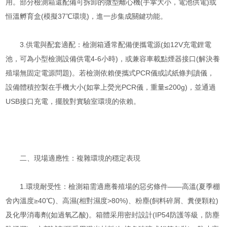
用。部分檢測箱還配備可拆卸的微型離心機(手掌大小，電池供電)或
恒溫孵育盒(模擬37℃環境)，進一步集成關鍵功能。
3.供電與配套適配：檢測箱通常配備便攜電源(如12V充電鋰電
池，可為小型檢測設備供電4-6小時)，或兼容車載點煙器接口(解決養
殖場無固定電源問題)。若檢測依賴便攜式PCR儀或試紙條判讀儀，
設備體積控製在手機大小(如掌上熒光PCR儀，重量≤200g)，並通過
USB接口充電，擺脫對實驗室環境的依賴。
二、現場適應性：複雜環境的穩定表現
1.環境耐受性：檢測箱需適應養殖場的惡劣條件——高溫(夏季棚
舍內溫度≥40℃)、高濕(相對濕度>80%)、粉塵(飼料碎屑、糞便顆粒)
及化學消毒劑(如過氧乙酸)。箱體采用密封設計(IP54防護等級，防塵