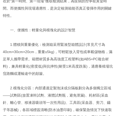
在於“第一時間、第一現場”獲取檢測結果，為疫病防控爭取黃金時
間。而便攜性與現場適應性，是決定檢測箱能否真正發揮作用的關鍵
特性。
一、便攜性：輕量化與模塊化的設計智慧
1.體積與重量優化：檢測箱采用緊湊型箱體設計(常見尺寸為
40cm×30cm×20cm，重量≤5kg)，可輕鬆放入背包或車載儲物格，滿
足單人攜帶需求。箱體材質多為高強度工程塑料(如ABS+PC複合材
料)，兼具輕量化(密度低)與抗摔性(耐受1米高度跌落)，適應養殖場坑
窪路麵或運輸途中的顛簸。
2.模塊化分區：內部通過定製泡沫或分隔板劃分為多個獨立區域
——試劑區(放置凍幹試劑、液體試劑瓶，避免泄漏)、耗材區(采血
針、離心管、移液器吸頭等一次性用品)、工具區(采血器、剪刀、鑷
子等器械)，各區域標簽清晰(防水油墨印刷)，確保緊急情況下快速取