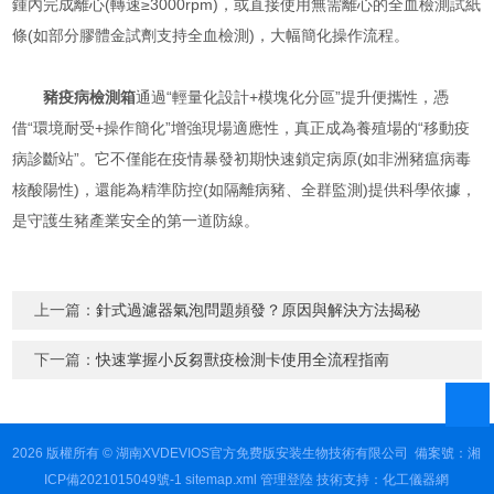
鍾內完成離心(轉速≥3000rpm)，或直接使用無需離心的全血檢測試紙
條(如部分膠體金試劑支持全血檢測)，大幅簡化操作流程。
豬疫病檢測箱
通過“輕量化設計+模塊化分區”提升便攜性，憑
借“環境耐受+操作簡化”增強現場適應性，真正成為養殖場的“移動疫
病診斷站”。它不僅能在疫情暴發初期快速鎖定病原(如非洲豬瘟病毒
核酸陽性)，還能為精準防控(如隔離病豬、全群監測)提供科學依據，
是守護生豬產業安全的第一道防線。
上一篇：
針式過濾器氣泡問題頻發？原因與解決方法揭秘
下一篇：
快速掌握小反芻獸疫檢測卡使用全流程指南
2026 版權所有 © 湖南XVDEVIOS官方免费版安装生物技術有限公司
備案號：湘
ICP備2021015049號-1
sitemap.xml
管理登陸
技術支持：
化工儀器網