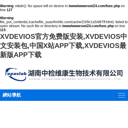
Warning
: mkdir(): No space left on device in
/www/wwwroot/Z4.com/func.php
on
line
127
Warning
:
file_put_contents(./cachefile_yuan/hnhtlc.com/cache/23/9c1a5/d87ff.html): failed to
open stream: No such file or directory in
/www/wwwroot/Z4.com/func.php
on line
115
XVDEVIOS官方免费版安装,XVDEVIOS中
文安装包,中国X站APP下载,XVDEVIOS最
新版APP下载
網站導航